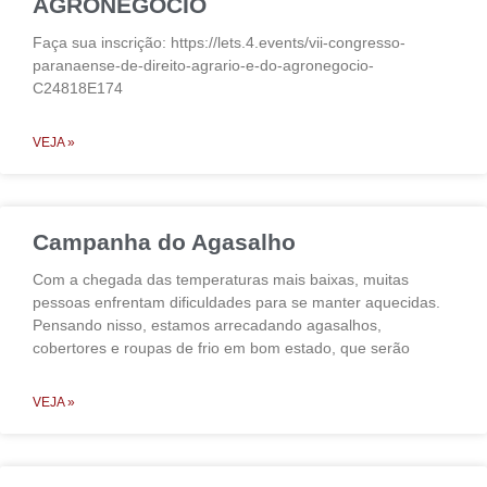
AGRONEGÓCIO
Faça sua inscrição: https://lets.4.events/vii-congresso-
paranaense-de-direito-agrario-e-do-agronegocio-
C24818E174
VEJA »
Campanha do Agasalho
Com a chegada das temperaturas mais baixas, muitas
pessoas enfrentam dificuldades para se manter aquecidas.
Pensando nisso, estamos arrecadando agasalhos,
cobertores e roupas de frio em bom estado, que serão
VEJA »