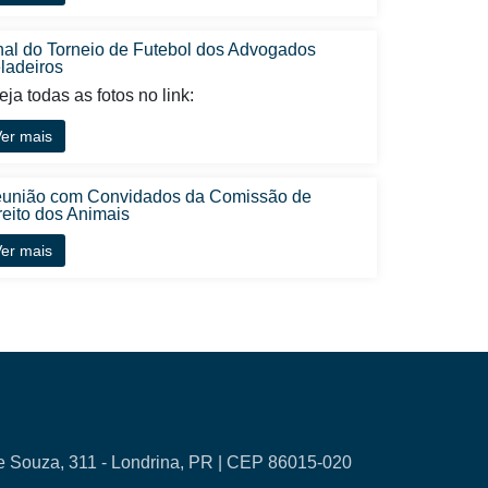
nal do Torneio de Futebol dos Advogados
ladeiros
ja todas as fotos no link:
er mais
união com Convidados da Comissão de
reito dos Animais
er mais
e Souza, 311 - Londrina, PR | CEP 86015-020