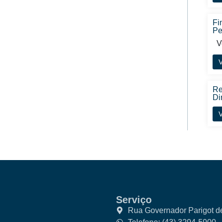
Fi
Pe
Ve
V
Re
Di
V
Serviço
Rua Governador Parigot d