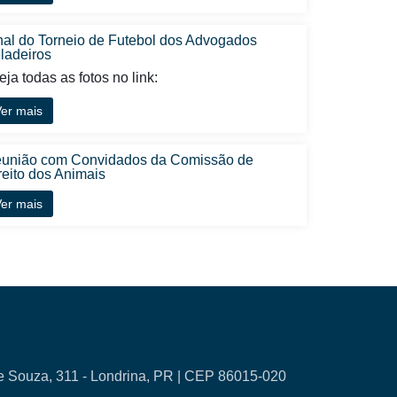
nal do Torneio de Futebol dos Advogados
ladeiros
ja todas as fotos no link:
er mais
união com Convidados da Comissão de
reito dos Animais
er mais
e Souza, 311 - Londrina, PR | CEP 86015-020