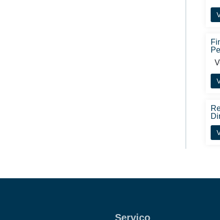
V
Fi
Pe
Ve
V
Re
Di
V
Serviço