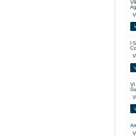
VI
Ag
Ve
V
I 
Co
Ve
V
VI
Su
Ve
V
Ar
Ve