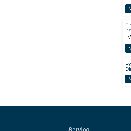
V
Fi
Pe
Ve
V
Re
Di
V
Serviço