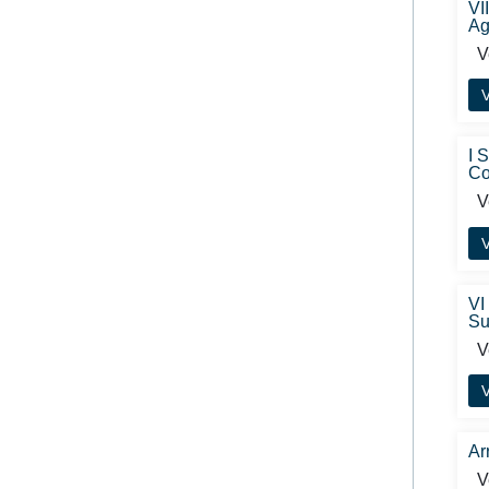
VI
Ag
Ve
V
I 
Co
Ve
V
VI
Su
Ve
V
Ar
Ve