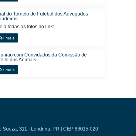
nal do Torneio de Futebol dos Advogados
ladeiros
ja todas as fotos no link:
er mais
união com Convidados da Comissão de
reito dos Animais
er mais
e Souza, 311 - Londrina, PR | CEP 86015-020