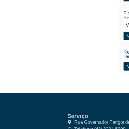
Fi
Pe
Ve
V
Re
Di
V
Serviço
Rua Governador Parigot d